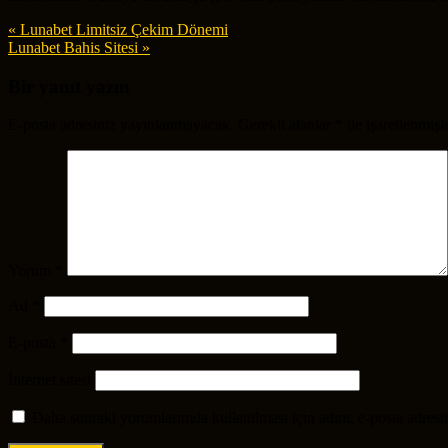
Yazı
«
Lunabet Limitsiz Çekim Dönemi
Lunabet Bahis Sitesi
»
gezinmesi
Bir yanıt yazın
E-posta adresiniz yayınlanmayacak.
Gerekli alanlar
*
ile işaretlenmişl
Yorum
*
Ad
*
E-posta
*
İnternet sitesi
Daha sonraki yorumlarımda kullanılması için adım, e-posta adresim