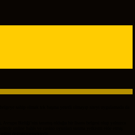
bu belgeye sahip olmak tek başına yeterli olmayıp siteyi uygulamada da
, Avrupa Birliği’nin tanımış olduğu bir lisans belgesi olup yalnızca
elinde online bahis ve casino oyunları sunma yetkisini elde etmiş
rçeğini değiştirmemektedir.