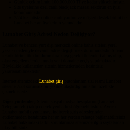
Günlük çekim limiti 100.000.000 Tl’ye kadar yükseltilmiştir.
Site üyelerine özel canlı blackjack masası sektörün en iyisi
konumundadır.
7/24 kesintisiz online canlı yardım ve müşteri destek birimi ile
Lunabet her an üyelerinin yanındadır.
Lunabet Giriş Adresi Neden Değişiyor?
Lunabet ve benzeri yurt dışı merkezli online bahis siteleri yerel
yasalar nedeniyle devamlı adres değiştirmek durumundadır. Sitenin
teknik birimi tüm bu durumlara karşı gerekli önlemleri almış olup,
olası engellemelerde anında yeni domaine geçiş yapılmaktadır.
Böylelikle kullanıcılar, sitenin hizmetlerinden kesintisiz
yararlanabilmektedir.
İnternet sitemizdeki
Lunabet giriş
butonlarının sizi resmi Lunabet
sitesine 7/24 sorunsuz bir şekilde ulaştırdığının altını özellikle
çizmek isteriz.
Diğer yöntemler;
Sitenin sosyal medya hesaplarını (Lunabet
Telegram vb.) takip ederek yeni adresi öğrenebilirsiniz. Ayrıca
Lunabet mobil uygulamayı indirerek giriş adreslerinden
etkilenmeden hesabınıza her an her yerden rahatça bağlanabilirsiniz.
Lunabet hakkındaki farklı sorunlarınıza sitemizde ilgili sayfalardan
ulaşabilirsiniz.