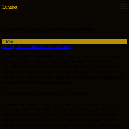
Skip
Lunabet
ope
to
me
content
Lunabet Sıkça Sorulan Sorular
4
Mar
Posted
Author
Mart 4, 2021
Aralık 22, 2023
admin
0
on
Lunabet kaçak bahis sitesine giriş yapıp orijinal siteyi görüntüleyen
herkes sayfanın sol tarafındaki
“sıkça sorulan sorular”
köşesini
görebilir. Bu köşenin siteye kullanılmasındaki amaç üyelerin ya da
ziyaretçilerin en çok sorduğu soruların cevabını herkese açık bir
şekilde vermektir.
Böylelikle hem site yetkilileri hem kullanıcılar
zamandan tasarruf etmiş olmaktadır.
Lunabet Hakkında Merak Edilenler
Lunabet bilgi bankası olarak da isimlendirilen sıkça sorulan sorular
sayfasının hemen üst sayfasında “sorunuzu buraya yazabilirsiniz”
sekmesi bulunmaktadır. Buraya sorunuzu direkt yazarak arama
kısmından sorunuzun cevabını sistemde kayıtlı ise alabilirsiniz.
Sorunuza en yakın sorular ve cevapları listelenmiş olarak karşınıza