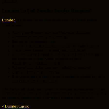
çıkacaktır.
Lunabet En Çok Sorulan Sorular Hangileri?
Lunabet
en çok sorulan sorulara örnek verecek olursak şunları
sıralayabiliriz:
Adres güncellemelerinden nasıl haberdar olabilirim?
Kuponum neden hala sonuçlanmadı?
Freespinlerimi göremiyorum.
Ben “A” bahsi aldım ama kuponumda “B” bahsi yazıyor
Casino kayıp bonusu (discount) nasıl alabilirim?
Başkasının kredi kartından, Papara ya da banka hesabından
site hesabıma yatırım/çekim yapabilir miyim?
Hangi alt yapıyı kullanıyorsunuz?
Bir maça bahis aldım ama maç canlıda görünmüyor.
Çapraz çekim yapabilir miyim?
Para çekiminde üst limiti var mı? Lunabet’te günlük kaç defa
para çekim işlemi yapabilirim?
Eğer bu sayfada aradığınız soruya ve cevabına ulaşamazsınız “Bize
sorunuzla ilgili olarak e-mail gönderebilirsiniz” sekmesine tıklayarak
sorunuzu doğrudan müşteri hizmetleri birimine iletebilirsiniz.
Yazı
«
Lunabet Casino