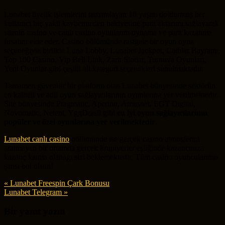
Lunabet üyelik işlemlerini tamamlayan 18 yaşını doldurmuş her
kullanıcı hiç vakit kaybetmeden bakiyesine para aktarımı sağlayarak
sitenin casino ve canlı casino oyunlarını oynama ve para kazanma
fırsatını elde eder. Casino bölümünde rastgele bir oyun oyna
seçeneğiyle birlikte Luna Lobby, Lunabet Jackpot, Cadılar Bayramı,
Top 100 Casino, Vip Bell Link, Zarlı Slotlar, Turnuva Oyunları,
Yeni Oyunlar gibi çeşitli alt kategori seçenekleri sunulmaktadır.
Tamamen güvenilir bir platform olan Lunabet bünyesinde sektörün
en kaliteli ve adil oyun sağlayıcılarının oyunlarına yer verilmektedir.
Site bünyesinde Pragmatic, Aperion, Amusnet, EGT Digital,
Novomatic, Netent, YggDrasil gibi
en iyi oyun sağlayıcılarının
popüler ve özel oyunlarına yer verilmektedir
.
Lunabet canlı casino
bölümünde ise gerçek casino atmosferini
aratmayan bir ortamda gerçek krupiyerler eşliğinde kazancınıza
kazanç katma olanağı sizi beklemektedir. Tüm casino oyuncularının
şansı bol olsun!
Yazı
«
Lunabet Freespin Çark Bonusu
Lunabet Telegram
»
gezinmesi
Bir yanıt yazın