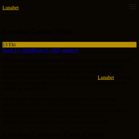
Skip
Lunabet
ope
to
me
content
Lunabet Casino Sitesi
13
Eki
Posted
Author
Ekim 13, 2025
Ekim 13, 2025
admin
0
on
Türkiye online bahis ve casino pazarının en köklü siteleri arasında
başı çeken Lunabet spor bahisleri alanında olduğu gibi casino
oyunları kategorisinde de her daim farkını ve kalitesini ortaya
koymaktadır. Casino alanı özelinde bakıldığında
Lunabet
güvenilir,
lisanslı, oyun çeşitliliği yüksek, para çekme hızının üst seviyede
olduğu bir platformdur.
Sitede gerek casino ana kategorisi gerekse canlı casino ana
kategorisi üzerinden 7/24 kesintisiz hizmet sunulmaktadır.
Kullanıcılar sitede vakit geçirirken gerçek casino salonu ortamını
tadabilmektedir. Kısacası Lunabet, casino salonlarına
gidemeyenlerin ayağına bu eşsiz hizmeti getirmektedir.
Lunabet Casino ve Canlı Casino