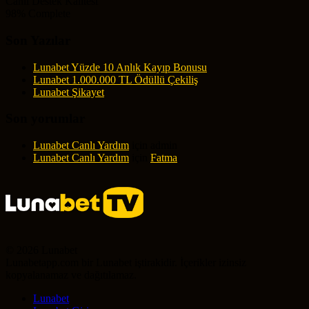
Canlı Destek Kalitesi
98% Complete
Son Yazılar
Lunabet Yüzde 10 Anlık Kayıp Bonusu
Lunabet 1.000.000 TL Ödüllü Çekiliş
Lunabet Şikayet
Son yorumlar
Lunabet Canlı Yardım
için
admin
Lunabet Canlı Yardım
için
Fatma
© 2026 Lunabet
Lunabetapp.com bir Lunabet iştirakidir. İçerikler izinsiz
kopyalanamaz ve dağıtılamaz.
Lunabet